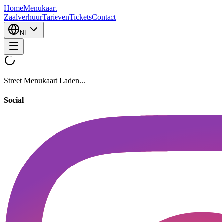
Home
Menukaart
Zaalverhuur
Tarieven
Tickets
Contact
NL
Street Menukaart Laden...
Social